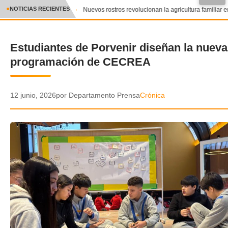
NOTICIAS RECIENTES
Nuevos rostros revolucionan la agricultura familiar e
CRÓNICA
Estudiantes de Porvenir diseñan la nueva
✕
DEPORTES
programación de CECREA
ENTRETENIMIENTO Y CULTURA
POLICIAL
12 junio, 2026
por Departamento Prensa
Crónica
POLÍTICA
AUDIOS
VIDEOS
GALERIA DE FOTOS
APP MÓVIL