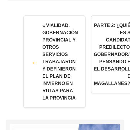
« VIALIDAD,
PARTE 2: ¿QUI
GOBERNACIÓN
ES 
PROVINCIAL Y
CANDIDA
OTROS
PREDILECTO
SERVICIOS
GOBERNADOR/
TRABAJARON
PENSANDO 
Y DEFINIERON
EL DESARROL
EL PLAN DE
INVIERNO EN
MAGALLANES?
RUTAS PARA
LA PROVINCIA