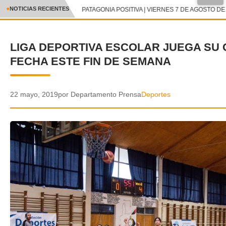
NOTICIAS RECIENTES
PATAGONIA POSITIVA | VIERNES 7 DE AGOSTO DE 
CRÓNICA
LIGA DEPORTIVA ESCOLAR JUEGA SU 
✕
DEPORTES
FECHA ESTE FIN DE SEMANA
ENTRETENIMIENTO Y CULTURA
POLICIAL
22 mayo, 2019
por Departamento Prensa
Deportes
POLÍTICA
AUDIOS
VIDEOS
GALERIA DE FOTOS
APP MÓVIL