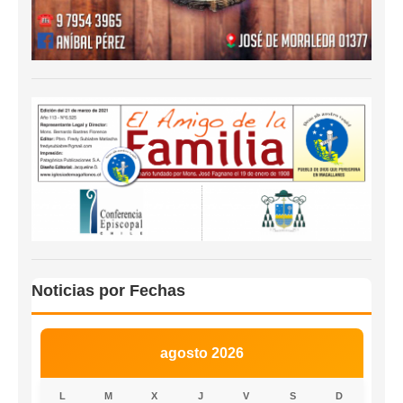
Noticias por Fechas
agosto 2026
L
M
X
J
V
S
D