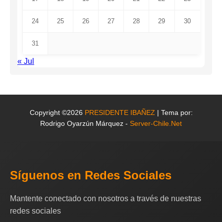
24
25
26
27
28
29
30
31
« Jul
Copyright ©2026
PRESIDENTE IBAÑEZ
| Tema por:
Rodrigo Oyarzún Márquez -
Server-Chile.Net
Síguenos en Redes Sociales
Mantente conectado con nosotros a través de nuestras
redes sociales