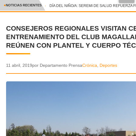
●
NOTICIAS RECIENTES
DÍA DEL NIÑO/A: SEREMI DE SALUD REFUERZA F
CRÓNICA
CONSEJEROS REGIONALES VISITAN C
✕
DEPORTES
ENTRENAMIENTO DEL CLUB MAGALLA
ENTRETENIMIENTO Y CULTURA
REÚNEN CON PLANTEL Y CUERPO TÉC
POLICIAL
11 abril, 2019
por Departamento Prensa
Crónica
,
Deportes
POLÍTICA
AUDIOS
VIDEOS
GALERIA DE FOTOS
APP MÓVIL