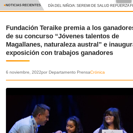
●
NOTICIAS RECIENTES
DÍA DEL NIÑO/A: SEREMI DE SALUD REFUERZA F
CRÓNICA
Fundación Teraike premia a los ganadore
✕
DEPORTES
de su concurso “Jóvenes talentos de
ENTRETENIMIENTO Y CULTURA
Magallanes, naturaleza austral” e inaugur
exposición con trabajos ganadores
POLICIAL
POLÍTICA
6 noviembre, 2022
por Departamento Prensa
Crónica
AUDIOS
VIDEOS
GALERIA DE FOTOS
APP MÓVIL