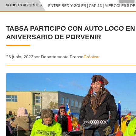
●
NOTICIAS RECIENTES
ENTRE RED Y GOLES | CAP. 13 | MIERCOLES 5 DE 
CRÓNICA
TABSA PARTICIPO CON AUTO LOCO EN
✕
DEPORTES
ANIVERSARIO DE PORVENIR
ENTRETENIMIENTO Y CULTURA
POLICIAL
23 junio, 2023
por Departamento Prensa
Crónica
POLÍTICA
AUDIOS
VIDEOS
GALERIA DE FOTOS
APP MÓVIL