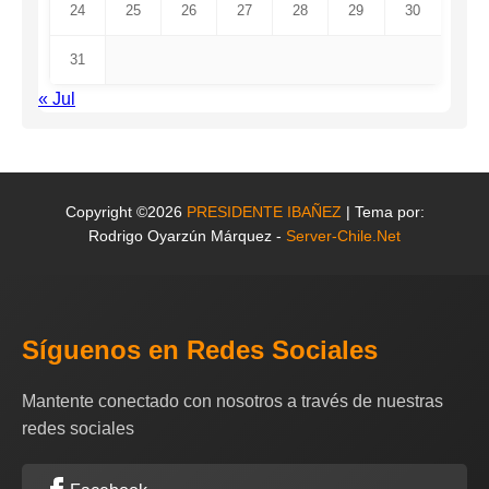
24
25
26
27
28
29
30
31
« Jul
Copyright ©2026
PRESIDENTE IBAÑEZ
| Tema por:
Rodrigo Oyarzún Márquez -
Server-Chile.Net
Síguenos en Redes Sociales
Mantente conectado con nosotros a través de nuestras
redes sociales