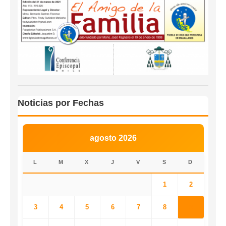
Noticias por Fechas
agosto 2026
L
M
X
J
V
S
D
1
2
3
4
5
6
7
8
9