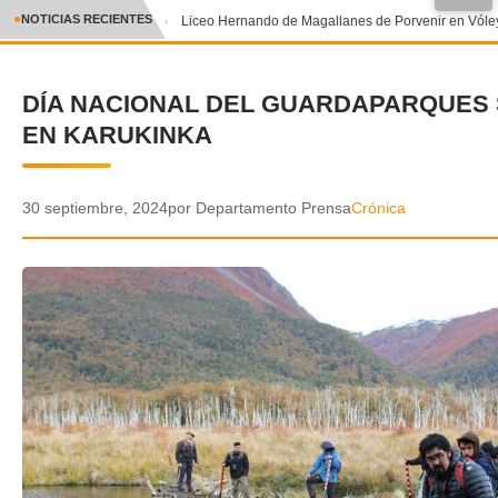
●
NOTICIAS RECIENTES
Liceo Hernando de Magallanes de Porvenir en Vóley
CRÓNICA
DÍA NACIONAL DEL GUARDAPARQUES
✕
DEPORTES
EN KARUKINKA
ENTRETENIMIENTO Y CULTURA
POLICIAL
30 septiembre, 2024
por Departamento Prensa
Crónica
POLÍTICA
AUDIOS
VIDEOS
GALERIA DE FOTOS
APP MÓVIL