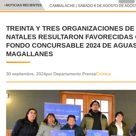
●
NOTICIAS RECIENTES
CAMBALACHE | SABADO 8 DE AGOSTO DE AGOSTO
CRÓNICA
TREINTA Y TRES ORGANIZACIONES DE
✕
DEPORTES
NATALES RESULTARON FAVORECIDAS 
ENTRETENIMIENTO Y CULTURA
FONDO CONCURSABLE 2024 DE AGUA
MAGALLANES
POLICIAL
POLÍTICA
30 septiembre, 2024
por Departamento Prensa
Crónica
AUDIOS
VIDEOS
GALERIA DE FOTOS
APP MÓVIL