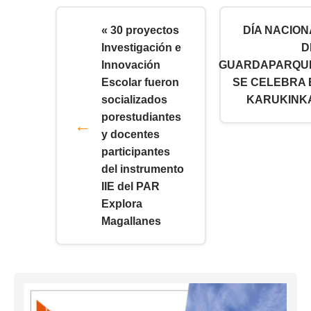
« 30 proyectos
DÍA NACION
Investigación e
D
Innovación
GUARDAPARQU
Escolar fueron
SE CELEBRA 
socializados
KARUKINKA
porestudiantes
y docentes
participantes
del instrumento
IIE del PAR
Explora
Magallanes