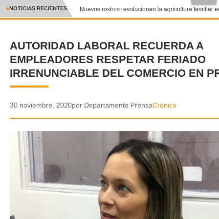
●
NOTICIAS RECIENTES
Nuevos rostros revolucionan la agricultura familiar en
CRÓNICA
AUTORIDAD LABORAL RECUERDA A
✕
DEPORTES
EMPLEADORES RESPETAR FERIADO
ENTRETENIMIENTO Y CULTURA
IRRENUNCIABLE DEL COMERCIO EN P
POLICIAL
30 noviembre, 2020
por Departamento Prensa
Crónica
POLÍTICA
AUDIOS
VIDEOS
GALERIA DE FOTOS
APP MÓVIL