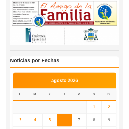
Noticias por Fechas
agosto 2026
L
M
X
J
V
S
D
1
2
3
4
5
6
7
8
9