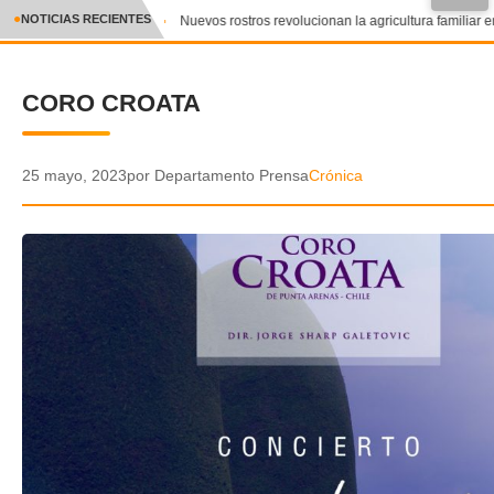
●
NOTICIAS RECIENTES
Nuevos rostros revolucionan la agricultura familiar en
CRÓNICA
CORO CROATA
✕
DEPORTES
ENTRETENIMIENTO Y CULTURA
25 mayo, 2023
por Departamento Prensa
Crónica
POLICIAL
POLÍTICA
AUDIOS
VIDEOS
GALERIA DE FOTOS
APP MÓVIL