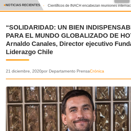
●
NOTICIAS RECIENTES
Científicos de INACH encabezan reuniones internacion
CRÓNICA
“SOLIDARIDAD: UN BIEN INDISPENSA
✕
DEPORTES
PARA EL MUNDO GLOBALIZADO DE HOY
ENTRETENIMIENTO Y CULTURA
Arnaldo Canales, Director ejecutivo Fund
Liderazgo Chile
POLICIAL
POLÍTICA
21 diciembre, 2020
por Departamento Prensa
Crónica
AUDIOS
VIDEOS
GALERIA DE FOTOS
APP MÓVIL