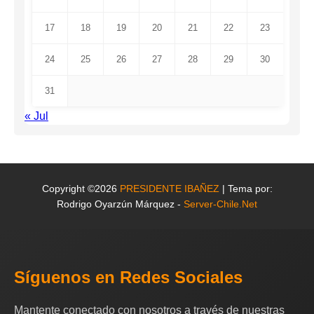
17
18
19
20
21
22
23
24
25
26
27
28
29
30
31
« Jul
Copyright ©2026
PRESIDENTE IBAÑEZ
| Tema por:
Rodrigo Oyarzún Márquez -
Server-Chile.Net
Síguenos en Redes Sociales
Mantente conectado con nosotros a través de nuestras