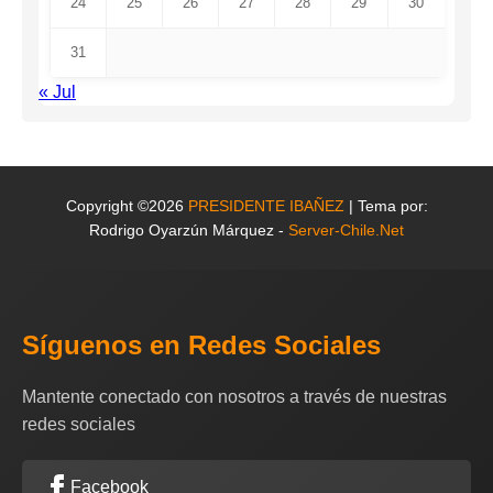
24
25
26
27
28
29
30
31
« Jul
Copyright ©2026
PRESIDENTE IBAÑEZ
| Tema por:
Rodrigo Oyarzún Márquez -
Server-Chile.Net
Síguenos en Redes Sociales
Mantente conectado con nosotros a través de nuestras
redes sociales
Facebook