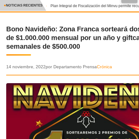
●
NOTICIAS RECIENTES
Plan Integral de Fiscalización del Minvu permite recu
CRÓNICA
Bono Navideño: Zona Franca sorteará do
✕
DEPORTES
de $1.000.000 mensual por un año y giftc
ENTRETENIMIENTO Y CULTURA
semanales de $500.000
POLICIAL
14 noviembre, 2022
por Departamento Prensa
Crónica
POLÍTICA
AUDIOS
VIDEOS
GALERIA DE FOTOS
APP MÓVIL