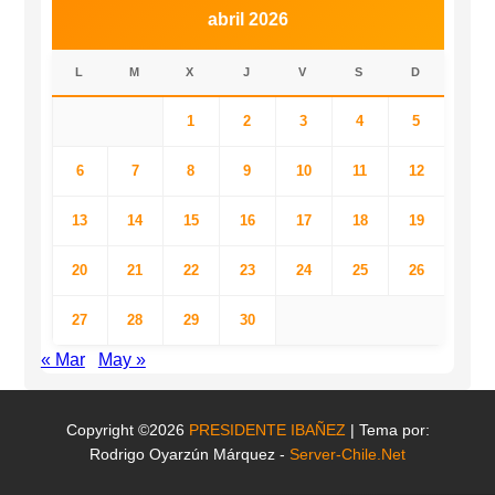
abril 2026
L
M
X
J
V
S
D
1
2
3
4
5
6
7
8
9
10
11
12
13
14
15
16
17
18
19
20
21
22
23
24
25
26
27
28
29
30
« Mar
May »
Copyright ©2026
PRESIDENTE IBAÑEZ
| Tema por:
Rodrigo Oyarzún Márquez -
Server-Chile.Net