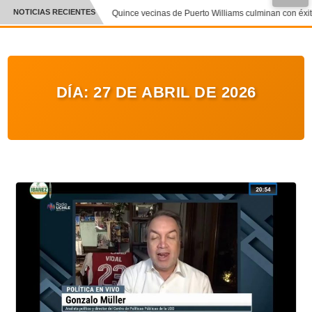
●
NOTICIAS RECIENTES
Quince vecinas de Puerto Williams culminan con éxito 
CRÓNICA
✕
DEPORTES
DÍA:
27 DE ABRIL DE 2026
ENTRETENIMIENTO Y CULTURA
POLICIAL
POLÍTICA
AUDIOS
VIDEOS
GALERIA DE FOTOS
APP MÓVIL