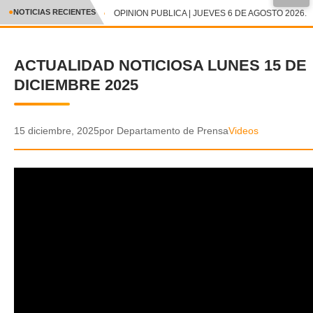
●
NOTICIAS RECIENTES
OPINION PUBLICA | JUEVES 6 DE AGOSTO 2026.
CRÓNICA
ACTUALIDAD NOTICIOSA LUNES 15 DE
✕
DEPORTES
DICIEMBRE 2025
ENTRETENIMIENTO Y CULTURA
POLICIAL
15 diciembre, 2025
por Departamento de Prensa
Videos
POLÍTICA
AUDIOS
VIDEOS
GALERIA DE FOTOS
APP MÓVIL