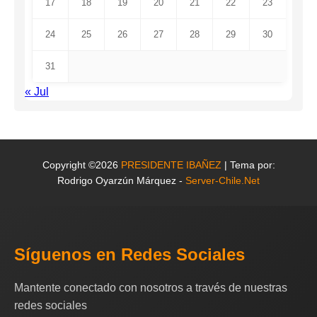
17
18
19
20
21
22
23
24
25
26
27
28
29
30
31
« Jul
Copyright ©2026
PRESIDENTE IBAÑEZ
| Tema por:
Rodrigo Oyarzún Márquez -
Server-Chile.Net
Síguenos en Redes Sociales
Mantente conectado con nosotros a través de nuestras
redes sociales