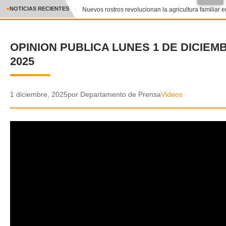
●
NOTICIAS RECIENTES
Nuevos rostros revolucionan la agricultura familiar en
CRÓNICA
OPINION PUBLICA LUNES 1 DE DICIEM
✕
DEPORTES
2025
ENTRETENIMIENTO Y CULTURA
POLICIAL
1 diciembre, 2025
por Departamento de Prensa
Videos
POLÍTICA
AUDIOS
VIDEOS
GALERIA DE FOTOS
APP MÓVIL