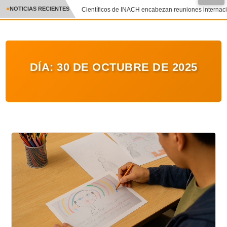
NOTICIAS RECIENTES
Científicos de INACH encabezan reuniones internacion
CRÓNICA
✕
DEPORTES
DÍA:
30 DE OCTUBRE DE 2025
ENTRETENIMIENTO Y CULTURA
POLICIAL
POLÍTICA
AUDIOS
VIDEOS
GALERIA DE FOTOS
APP MÓVIL