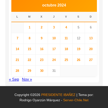
octubre 2024
L
M
X
J
V
S
D
1
2
3
4
5
6
7
8
9
10
11
12
13
14
15
16
17
18
19
20
21
22
23
24
25
26
27
28
29
30
31
« Sep
Nov »
Copyright ©2026
PRESIDENTE IBAÑEZ
| Tema por:
Rodrigo Oyarzún Márquez -
Server-Chile.Net