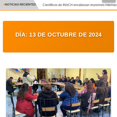
NOTICIAS RECIENTES
Científicos de INACH encabezan reuniones internacion
CRÓNICA
✕
DEPORTES
DÍA:
13 DE OCTUBRE DE 2024
ENTRETENIMIENTO Y CULTURA
POLICIAL
POLÍTICA
AUDIOS
VIDEOS
GALERIA DE FOTOS
APP MÓVIL