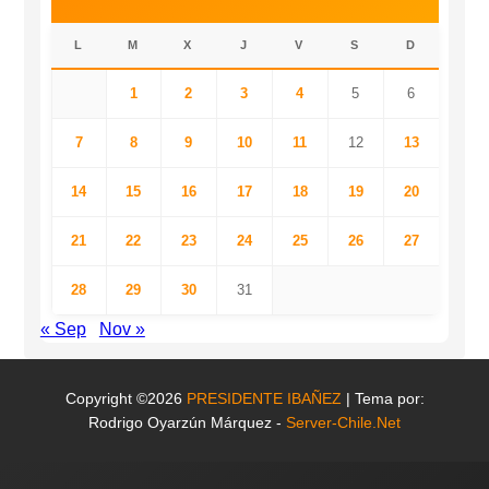
L
M
X
J
V
S
D
1
2
3
4
5
6
7
8
9
10
11
12
13
14
15
16
17
18
19
20
21
22
23
24
25
26
27
28
29
30
31
« Sep
Nov »
Copyright ©2026
PRESIDENTE IBAÑEZ
| Tema por:
Rodrigo Oyarzún Márquez -
Server-Chile.Net