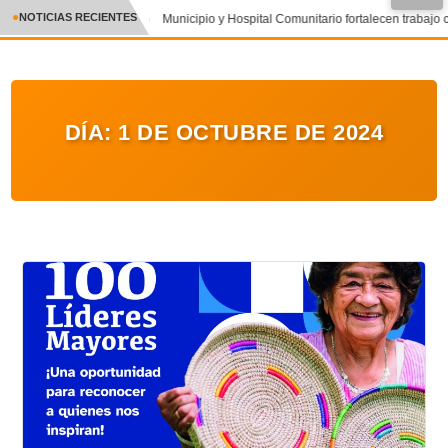
NOTICIAS RECIENTES
Municipio y Hospital Comunitario fortalecen trabajo
CRÓNICA
✕
DEPORTES
DÍA:
1 DE OCTUBRE DE 2024
ENTRETENIMIENTO Y CULTURA
POLICIAL
POLÍTICA
AUDIOS
VIDEOS
GALERIA DE FOTOS
APP MÓVIL