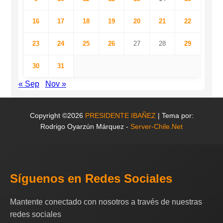
16
17
18
19
20
21
22
23
24
25
26
27
28
29
30
31
« Sep
Nov »
Copyright ©2026
PRESIDENTE IBAÑEZ
| Tema por:
Rodrigo Oyarzún Márquez -
Server-Chile.Net
Síguenos en Redes Sociales
Mantente conectado con nosotros a través de nuestras
redes sociales