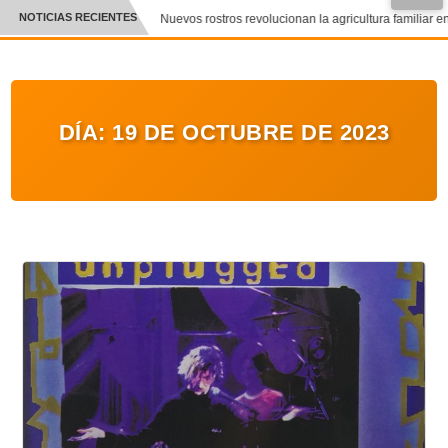
●
NOTICIAS RECIENTES
Nuevos rostros revolucionan la agricultura familiar en
CRÓNICA
✕
DEPORTES
DÍA:
19 DE OCTUBRE DE 2023
ENTRETENIMIENTO Y CULTURA
POLICIAL
POLÍTICA
AUDIOS
VIDEOS
GALERIA DE FOTOS
APP MÓVIL