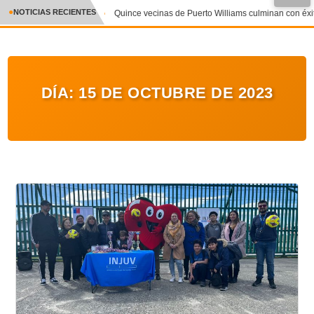
●
NOTICIAS RECIENTES
Quince vecinas de Puerto Williams culminan con éxito
CRÓNICA
✕
DEPORTES
DÍA:
15 DE OCTUBRE DE 2023
ENTRETENIMIENTO Y CULTURA
POLICIAL
POLÍTICA
AUDIOS
VIDEOS
GALERIA DE FOTOS
APP MÓVIL