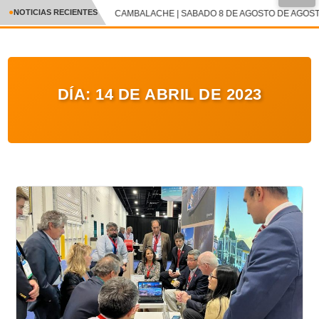
NOTICIAS RECIENTES
CAMBALACHE | SABADO 8 DE AGOSTO DE AGOSTO
CRÓNICA
✕
DEPORTES
DÍA:
14 DE ABRIL DE 2023
ENTRETENIMIENTO Y CULTURA
POLICIAL
POLÍTICA
AUDIOS
VIDEOS
GALERIA DE FOTOS
APP MÓVIL