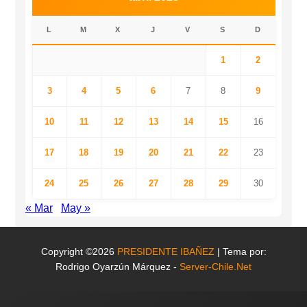
L
M
X
J
V
S
D
1
2
3
4
5
6
7
8
9
10
11
12
13
14
15
16
17
18
19
20
21
22
23
24
25
26
27
28
29
30
« Mar
May »
Copyright ©2026
PRESIDENTE IBAÑEZ
| Tema por:
Rodrigo Oyarzún Márquez -
Server-Chile.Net