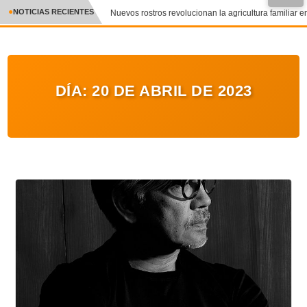
NOTICIAS RECIENTES
Nuevos rostros revolucionan la agricultura familiar en
CRÓNICA
✕
DEPORTES
DÍA:
20 DE ABRIL DE 2023
ENTRETENIMIENTO Y CULTURA
POLICIAL
POLÍTICA
AUDIOS
VIDEOS
GALERIA DE FOTOS
APP MÓVIL