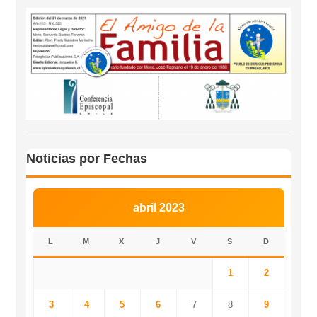
Noticias por Fechas
abril 2023
L
M
X
J
V
S
D
1
2
3
4
5
6
7
8
9