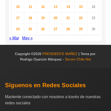
10
11
12
13
14
15
16
17
18
19
20
21
22
23
24
25
26
27
28
29
30
« Mar
May »
Copyright ©2026
PRESIDENTE IBAÑEZ
| Tema por:
Rodrigo Oyarzún Márquez -
Server-Chile.Net
Síguenos en Redes Sociales
Mantente conectado con nosotros a través de nuestras
redes sociales