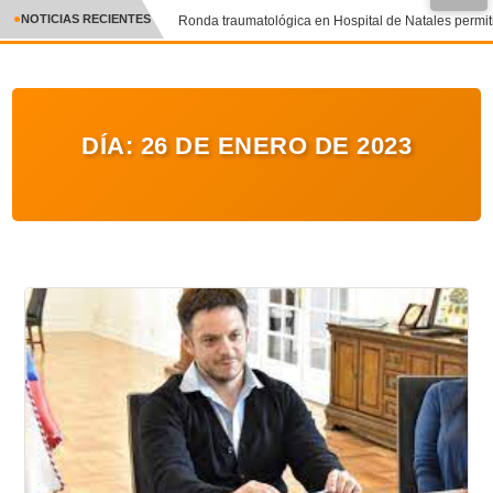
●
NOTICIAS RECIENTES
Ronda traumatológica en Hospital de Natales permitió
CRÓNICA
✕
DEPORTES
DÍA:
26 DE ENERO DE 2023
ENTRETENIMIENTO Y CULTURA
POLICIAL
POLÍTICA
AUDIOS
VIDEOS
GALERIA DE FOTOS
APP MÓVIL