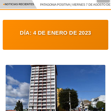
●
NOTICIAS RECIENTES
PATAGONIA POSITIVA | VIERNES 7 DE AGOSTO DE 
CRÓNICA
✕
DEPORTES
DÍA:
4 DE ENERO DE 2023
ENTRETENIMIENTO Y CULTURA
POLICIAL
POLÍTICA
AUDIOS
VIDEOS
GALERIA DE FOTOS
APP MÓVIL