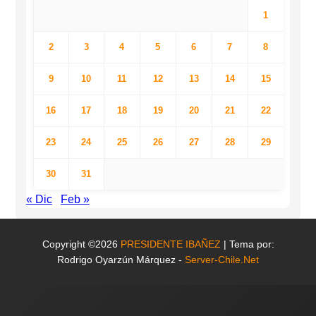
1
2
3
4
5
6
7
8
9
10
11
12
13
14
15
16
17
18
19
20
21
22
23
24
25
26
27
28
29
30
31
« Dic
Feb »
Copyright ©2026
PRESIDENTE IBAÑEZ
| Tema por:
Rodrigo Oyarzún Márquez -
Server-Chile.Net