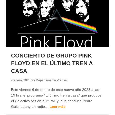
CONCIERTO DE GRUPO PINK
FLOYD EN EL ÚLTIMO TREN A
CASA
4 enero, 2023
por Departamento Prensa
Este viernes 6 de enero de este nuevo año 2023 a las
19 hrs. el programa “El último tren a casa” que produce
el Colectivo Aczión Kultural y que conduce Pedro
Guichapany en radio…
Leer más