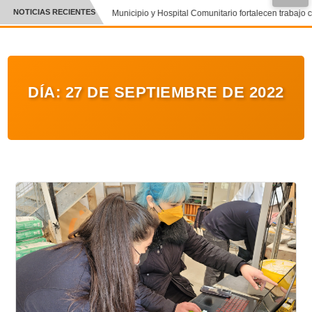
NOTICIAS RECIENTES
Municipio y Hospital Comunitario fortalecen trabajo 
CRÓNICA
✕
DEPORTES
DÍA:
27 DE SEPTIEMBRE DE 2022
ENTRETENIMIENTO Y CULTURA
POLICIAL
POLÍTICA
AUDIOS
VIDEOS
GALERIA DE FOTOS
APP MÓVIL