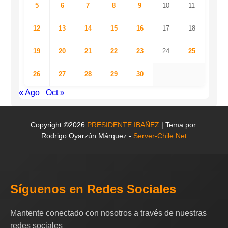
5
6
7
8
9
10
11
12
13
14
15
16
17
18
19
20
21
22
23
24
25
26
27
28
29
30
« Ago
Oct »
Copyright ©2026
PRESIDENTE IBAÑEZ
| Tema por:
Rodrigo Oyarzún Márquez -
Server-Chile.Net
Síguenos en Redes Sociales
Mantente conectado con nosotros a través de nuestras
redes sociales