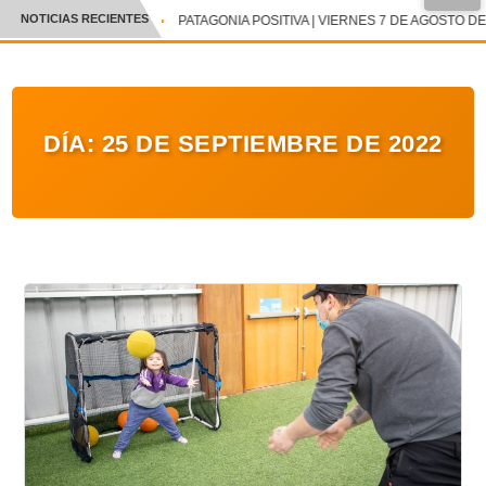
NOTICIAS RECIENTES
PATAGONIA POSITIVA | VIERNES 7 DE AGOSTO DE
CRÓNICA
✕
DEPORTES
DÍA:
25 DE SEPTIEMBRE DE 2022
ENTRETENIMIENTO Y CULTURA
POLICIAL
POLÍTICA
AUDIOS
VIDEOS
GALERIA DE FOTOS
APP MÓVIL