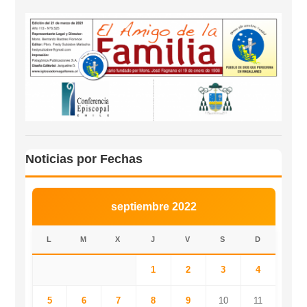
Noticias por Fechas
septiembre 2022
L
M
X
J
V
S
D
1
2
3
4
5
6
7
8
9
10
11