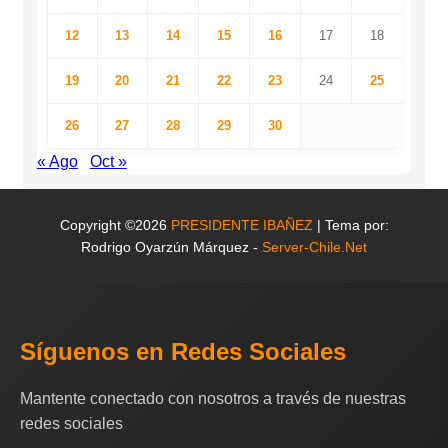
12
13
14
15
16
17
18
19
20
21
22
23
24
25
26
27
28
29
30
« Ago
Oct »
Copyright ©2026
PRESIDENTE IBAÑEZ
| Tema por:
Rodrigo Oyarzún Márquez -
Server-Chile.Net
Síguenos en Redes Sociales
Mantente conectado con nosotros a través de nuestras
redes sociales