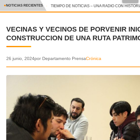
●
NOTICIAS RECIENTES
TIEMPO DE NOTICIAS – UNA RADIO CON HISTORIA 
CRÓNICA
VECINAS Y VECINOS DE PORVENIR INI
✕
DEPORTES
CONSTRUCCION DE UNA RUTA PATRIM
ENTRETENIMIENTO Y CULTURA
POLICIAL
26 junio, 2024
por Departamento Prensa
Crónica
POLÍTICA
AUDIOS
VIDEOS
GALERIA DE FOTOS
APP MÓVIL