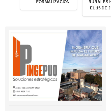
FORMALIZACIÓN
RURALES 
EL 15 DE J