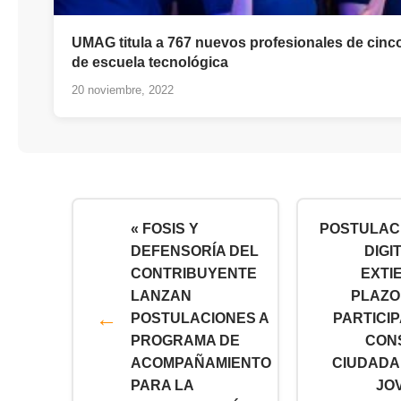
UMAG titula a 767 nuevos profesionales de cinco
de escuela tecnológica
20 noviembre, 2022
« FOSIS Y
POSTULAC
DEFENSORÍA DEL
DIGI
CONTRIBUYENTE
EXTI
LANZAN
PLAZO
POSTULACIONES A
PARTICI
PROGRAMA DE
CON
ACOMPAÑAMIENTO
CIUDADA
PARA LA
JO