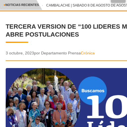
●
NOTICIAS RECIENTES
CAMBALACHE | SABADO 8 DE AGOSTO DE AGOSTO
CRÓNICA
TERCERA VERSION DE “100 LIDERES 
✕
DEPORTES
ABRE POSTULACIONES
ENTRETENIMIENTO Y CULTURA
POLICIAL
3 octubre, 2023
por Departamento Prensa
Crónica
POLÍTICA
AUDIOS
VIDEOS
GALERIA DE FOTOS
APP MÓVIL