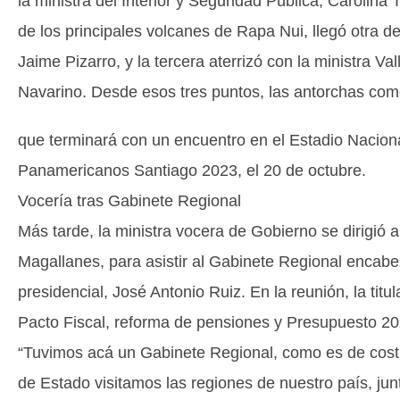
la ministra del Interior y Seguridad Pública, Carolin
de los principales volcanes de Rapa Nui, llegó otra d
Jaime Pizarro, y la tercera aterrizó con la ministra Val
Navarino. Desde esos tres puntos, las antorchas come
que terminará con un encuentro en el Estadio Naciona
Panamericanos Santiago 2023, el 20 de octubre.
Vocería tras Gabinete Regional
Más tarde, la ministra vocera de Gobierno se dirigió 
Magallanes, para asistir al Gabinete Regional encab
presidencial, José Antonio Ruiz. En la reunión, la tit
Pacto Fiscal, reforma de pensiones y Presupuesto 20
“Tuvimos acá un Gabinete Regional, como es de costu
de Estado visitamos las regiones de nuestro país, ju