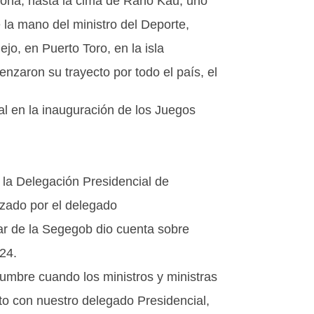
a Tohá; hasta la cima de Rano Kau, uno
e la mano del ministro del Deporte,
lejo, en Puerto Toro, en la isla
nzaron su trayecto por todo el país, el
l en la inauguración de los Juegos
a la Delegación Presidencial de
ezado por el delegado
ular de la Segegob dio cuenta sobre
24.
mbre cuando los ministros y ministras
nto con nuestro delegado Presidencial,