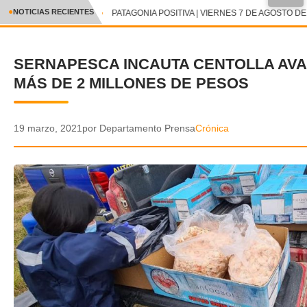
●
NOTICIAS RECIENTES
PATAGONIA POSITIVA | VIERNES 7 DE AGOSTO DE 
CRÓNICA
SERNAPESCA INCAUTA CENTOLLA AV
✕
DEPORTES
MÁS DE 2 MILLONES DE PESOS
ENTRETENIMIENTO Y CULTURA
POLICIAL
19 marzo, 2021
por Departamento Prensa
Crónica
POLÍTICA
AUDIOS
VIDEOS
GALERIA DE FOTOS
APP MÓVIL