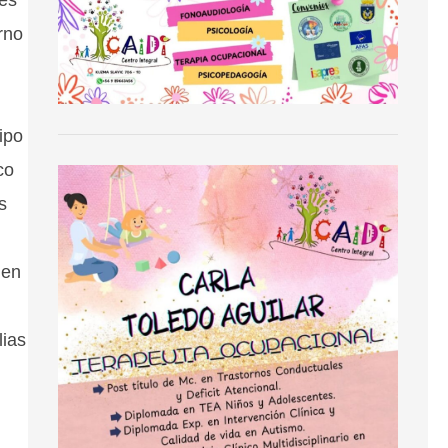
rno
ipo
co
s
 en
lias