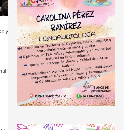
oz y
til
tes