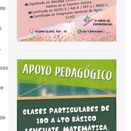
nte
s
,
osas
ue
 de