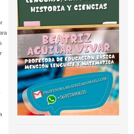
or
ara
s
r
y
a