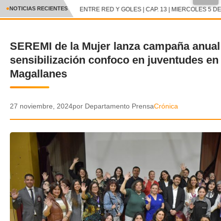
NOTICIAS RECIENTES
ENTRE RED Y GOLES | CAP. 13 | MIERCOLES 5 DE
CRÓNICA
SEREMI de la Mujer lanza campaña anual
✕
DEPORTES
sensibilización confoco en juventudes en
ENTRETENIMIENTO Y CULTURA
Magallanes
POLICIAL
27 noviembre, 2024
por Departamento Prensa
Crónica
POLÍTICA
AUDIOS
VIDEOS
GALERIA DE FOTOS
APP MÓVIL