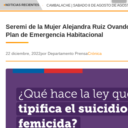
●
NOTICIAS RECIENTES
CAMBALACHE | SABADO 8 DE AGOSTO DE AGOSTO
CRÓNICA
Seremi de la Mujer Alejandra Ruiz Ovand
✕
DEPORTES
Plan de Emergencia Habitacional
ENTRETENIMIENTO Y CULTURA
POLICIAL
22 diciembre, 2022
por Departamento Prensa
Crónica
POLÍTICA
AUDIOS
VIDEOS
GALERIA DE FOTOS
APP MÓVIL