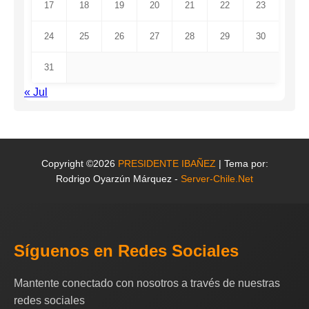
17
18
19
20
21
22
23
24
25
26
27
28
29
30
31
« Jul
Copyright ©2026
PRESIDENTE IBAÑEZ
| Tema por:
Rodrigo Oyarzún Márquez -
Server-Chile.Net
Síguenos en Redes Sociales
Mantente conectado con nosotros a través de nuestras
redes sociales