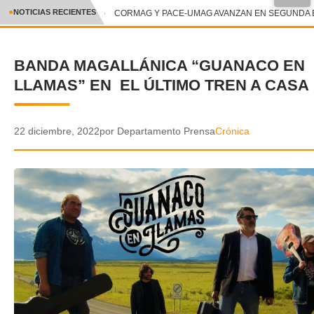
●
NOTICIAS RECIENTES
CORMAG Y PACE-UMAG AVANZAN EN SEGUNDA ET
CRÓNICA
BANDA MAGALLÁNICA “GUANACO EN
✕
DEPORTES
LLAMAS” EN EL ÚLTIMO TREN A CASA
ENTRETENIMIENTO Y CULTURA
POLICIAL
22 diciembre, 2022
por Departamento Prensa
Crónica
POLÍTICA
AUDIOS
VIDEOS
GALERIA DE FOTOS
APP MÓVIL