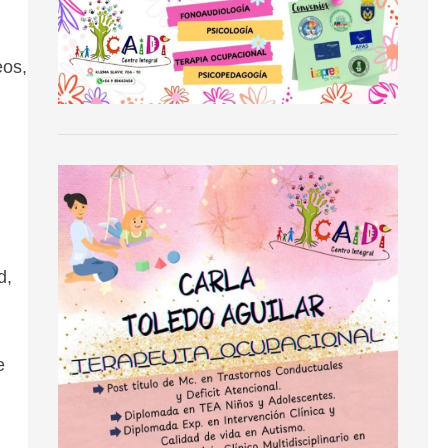
eos,
d,
e