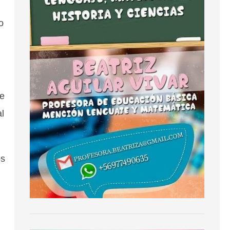
o
re
al
os