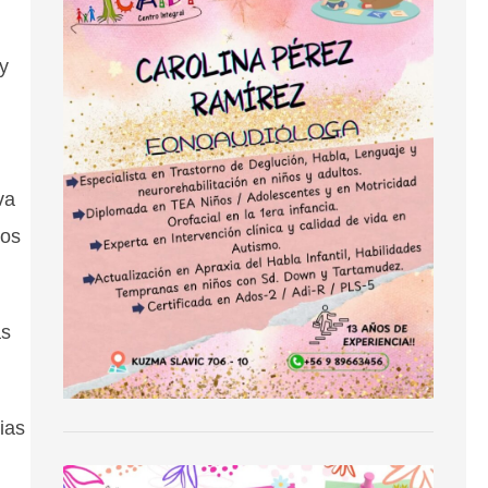
y
va
ios
as
ias