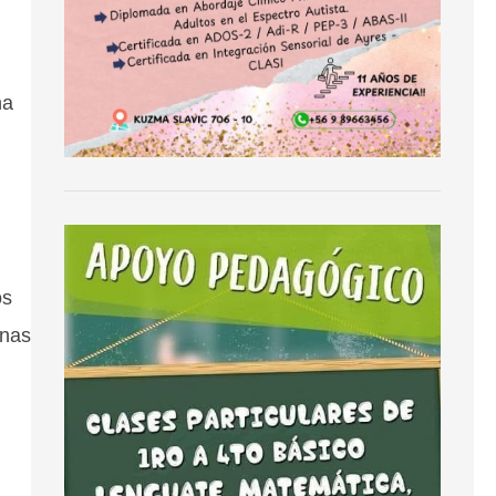
na
os
onas