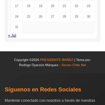
17
18
19
20
21
22
23
24
25
26
27
28
29
30
31
« Jul
Copyright ©2026
PRESIDENTE IBAÑEZ
| Tema por:
Rodrigo Oyarzún Márquez -
Server-Chile.Net
Síguenos en Redes Sociales
Mantente conectado con nosotros a través de nuestras