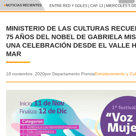
●
NOTICIAS RECIENTES
ENTRE RED Y GOLES | CAP. 13 | MIERCOLES 5 DE
CRÓNICA
MINISTERIO DE LAS CULTURAS RECU
✕
DEPORTES
75 AÑOS DEL NOBEL DE GABRIELA MI
ENTRETENIMIENTO Y CULTURA
UNA CELEBRACIÓN DESDE EL VALLE H
MAR
POLICIAL
POLÍTICA
18 noviembre, 2020
por Departamento Prensa
Entretenimiento y Cul
AUDIOS
VIDEOS
GALERIA DE FOTOS
APP MÓVIL