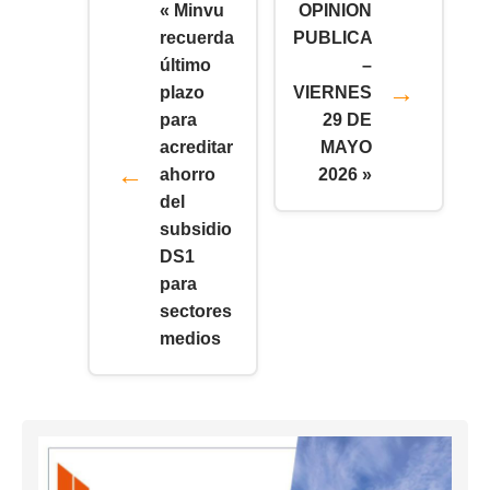
« Minvu
OPINION
recuerda
PUBLICA
último
–
plazo
VIERNES
para
29 DE
acreditar
MAYO
ahorro
2026 »
del
subsidio
DS1
para
sectores
medios