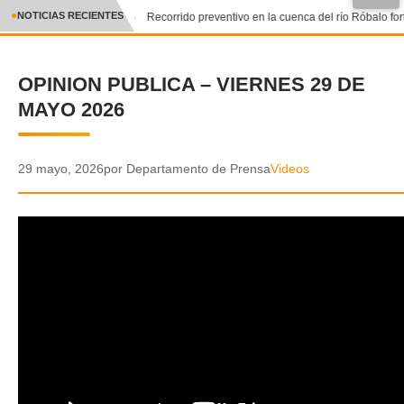
●
NOTICIAS RECIENTES
Recorrido preventivo en la cuenca del río Róbalo for
CRÓNICA
OPINION PUBLICA – VIERNES 29 DE
✕
DEPORTES
MAYO 2026
ENTRETENIMIENTO Y CULTURA
POLICIAL
29 mayo, 2026
por Departamento de Prensa
Videos
POLÍTICA
AUDIOS
VIDEOS
GALERIA DE FOTOS
APP MÓVIL