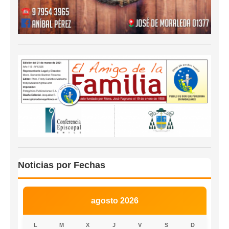
Noticias por Fechas
agosto 2026
L
M
X
J
V
S
D