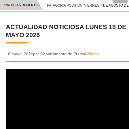
●
NOTICIAS RECIENTES
PATAGONIA POSITIVA | VIERNES 7 DE AGOSTO DE 
CRÓNICA
ACTUALIDAD NOTICIOSA LUNES 18 DE
✕
DEPORTES
MAYO 2026
ENTRETENIMIENTO Y CULTURA
POLICIAL
18 mayo, 2026
por Departamento de Prensa
Videos
POLÍTICA
AUDIOS
VIDEOS
GALERIA DE FOTOS
APP MÓVIL