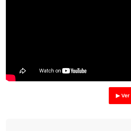
▶ Ver