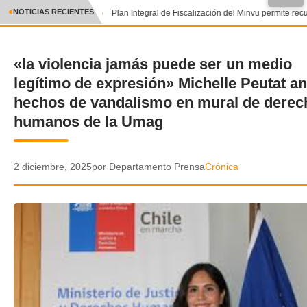
●
NOTICIAS RECIENTES
Plan Integral de Fiscalización del Minvu permite recu
CRÓNICA
«la violencia jamás puede ser un medio
✕
DEPORTES
legítimo de expresión» Michelle Peutat an
ENTRETENIMIENTO Y CULTURA
hechos de vandalismo en mural de derec
humanos de la Umag
POLICIAL
POLÍTICA
2 diciembre, 2025
por Departamento Prensa
Crónica
AUDIOS
VIDEOS
GALERIA DE FOTOS
APP MÓVIL