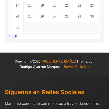
17
18
19
20
21
22
23
24
25
26
27
28
29
30
31
« Jul
Copyright ©2026
PRESIDENTE IBAÑEZ
| Tema por:
Rodrigo Oyarzún Márquez -
Server-Chile.Net
Síguenos en Redes Sociales
Mantente conectado con nosotros a través de nuestras