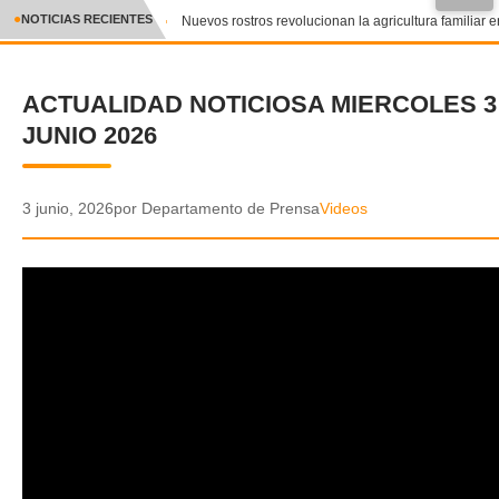
●
NOTICIAS RECIENTES
Nuevos rostros revolucionan la agricultura familiar en
CRÓNICA
ACTUALIDAD NOTICIOSA MIERCOLES 3
✕
DEPORTES
JUNIO 2026
ENTRETENIMIENTO Y CULTURA
POLICIAL
3 junio, 2026
por Departamento de Prensa
Videos
POLÍTICA
AUDIOS
VIDEOS
GALERIA DE FOTOS
APP MÓVIL