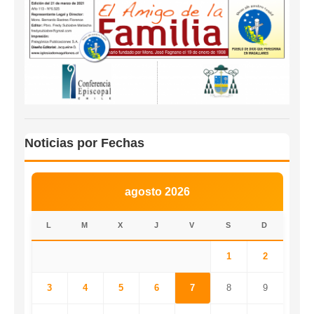
Noticias por Fechas
agosto 2026
L
M
X
J
V
S
D
1
2
3
4
5
6
7
8
9