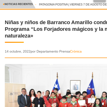
●
NOTICIAS RECIENTES
PATAGONIA POSITIVA | VIERNES 7 DE AGOSTO DE 
CRÓNICA
Niñas y niños de Barranco Amarillo condu
✕
DEPORTES
Programa “Los Forjadores mágicos y la 
ENTRETENIMIENTO Y CULTURA
naturaleza»
POLICIAL
14 octubre, 2022
por Departamento Prensa
Crónica
POLÍTICA
AUDIOS
VIDEOS
GALERIA DE FOTOS
APP MÓVIL