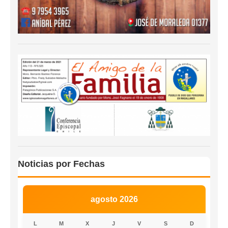
Noticias por Fechas
agosto 2026
L
M
X
J
V
S
D