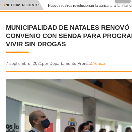
●
NOTICIAS RECIENTES
Nuevos rostros revolucionan la agricultura familiar en
CRÓNICA
MUNICIPALIDAD DE NATALES RENOVÓ
✕
DEPORTES
CONVENIO CON SENDA PARA PROGRA
ENTRETENIMIENTO Y CULTURA
VIVIR SIN DROGAS
POLICIAL
7 septiembre, 2021
por Departamento Prensa
Crónica
POLÍTICA
AUDIOS
VIDEOS
GALERIA DE FOTOS
APP MÓVIL