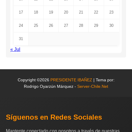
17
18
19
20
21
22
23
24
25
26
27
28
29
30
31
« Jul
Copyright ©2026
PRESIDENTE IBAÑEZ
| Tema por:
Rodrigo Oyarzún Márquez -
Server-Chile.Net
Síguenos en Redes Sociales
Mantente conectado con nosotros a través de nuestras