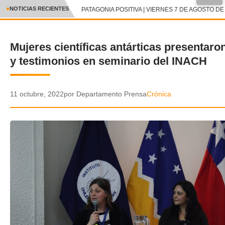
●
NOTICIAS RECIENTES
PATAGONIA POSITIVA | VIERNES 7 DE AGOSTO DE 
CRÓNICA
Mujeres científicas antárticas presentaro
✕
DEPORTES
y testimonios en seminario del INACH
ENTRETENIMIENTO Y CULTURA
POLICIAL
11 octubre, 2022
por Departamento Prensa
Crónica
POLÍTICA
AUDIOS
VIDEOS
GALERIA DE FOTOS
APP MÓVIL