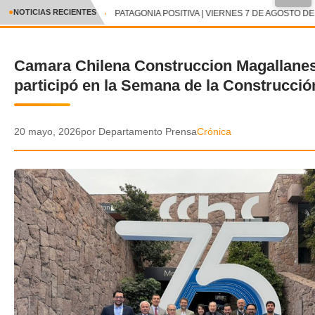
●
NOTICIAS RECIENTES
PATAGONIA POSITIVA | VIERNES 7 DE AGOSTO DE 
CRÓNICA
Camara Chilena Construccion Magallane
✕
DEPORTES
participó en la Semana de la Construcció
ENTRETENIMIENTO Y CULTURA
POLICIAL
20 mayo, 2026
por Departamento Prensa
Crónica
POLÍTICA
AUDIOS
VIDEOS
GALERIA DE FOTOS
APP MÓVIL