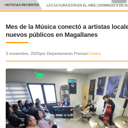
●
NOTICIAS RECIENTES
LA CULTURA ESTA EN EL AIRE | DOMINGO 9 DE A
CRÓNICA
Mes de la Música conectó a artistas local
✕
DEPORTES
nuevos públicos en Magallanes
ENTRETENIMIENTO Y CULTURA
POLICIAL
3 noviembre, 2025
por Departamento Prensa
Crónica
POLÍTICA
AUDIOS
VIDEOS
GALERIA DE FOTOS
APP MÓVIL