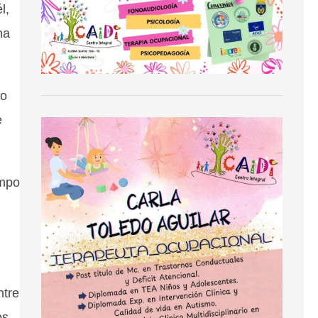
l,
na
do
e
empo
ntre
os,