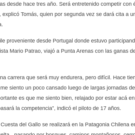
as desde hace tres año. Será entretenido competir con é
, explicó Tomás, quien por segunda vez se dará cita a u
a.
hile proveniente desde Portugal donde estuvo participan
ista Mario Patrao, viajó a Punta Arenas con las ganas d
a carrera que será muy endurera, pero difícil. Hace ti
e me siento un poco cansado luego de largas jornadas de
ortante es que me siento bien, relajado por estar acá en
sará la competencia”, indicó el piloto de 17 años.
uesta del Gallo se realizará en la Patagonia Chilena e
vuelta-, pasando por bosques, caminos montañosos, cerr