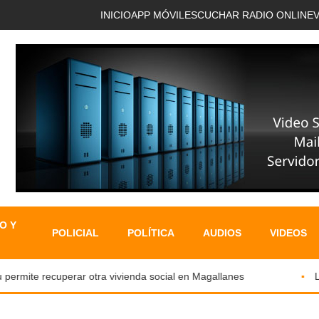
INICIO
APP MÓVIL
ESCUCHAR RADIO ONLINE
O Y
POLICIAL
POLÍTICA
AUDIOS
VIDEOS
ermite recuperar otra vivienda social en Magallanes
LOS 