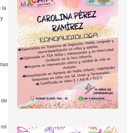
 la
 y
inas
 de
 mi