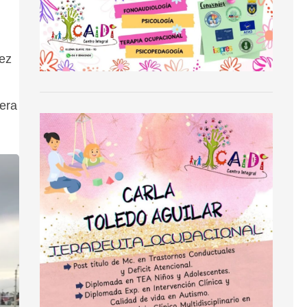
pez
nera