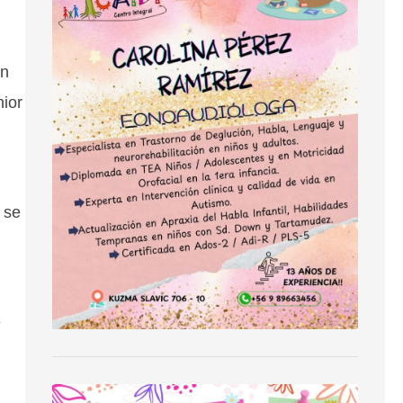
an
nior
 se
e