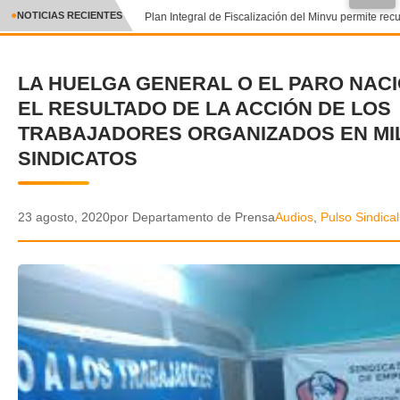
NOTICIAS RECIENTES
Plan Integral de Fiscalización del Minvu permite recu
CRÓNICA
LA HUELGA GENERAL O EL PARO NACI
✕
DEPORTES
EL RESULTADO DE LA ACCIÓN DE LOS
ENTRETENIMIENTO Y CULTURA
TRABAJADORES ORGANIZADOS EN MI
SINDICATOS
POLICIAL
POLÍTICA
23 agosto, 2020
por Departamento de Prensa
Audios
,
Pulso Sindical
AUDIOS
VIDEOS
GALERIA DE FOTOS
APP MÓVIL