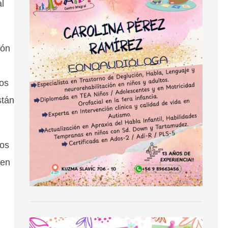
l
ión
los
stán
pos
den