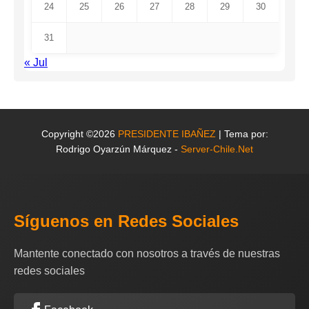
24
25
26
27
28
29
30
31
« Jul
Copyright ©2026
PRESIDENTE IBAÑEZ
| Tema por:
Rodrigo Oyarzún Márquez -
Server-Chile.Net
Síguenos en Redes Sociales
Mantente conectado con nosotros a través de nuestras
redes sociales