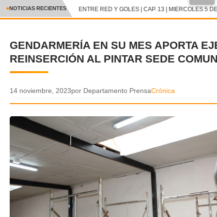
●
NOTICIAS RECIENTES
ENTRE RED Y GOLES | CAP. 13 | MIERCOLES 5 DE
CRÓNICA
GENDARMERÍA EN SU MES APORTA EJ
✕
DEPORTES
REINSERCIÓN AL PINTAR SEDE COMUN
ENTRETENIMIENTO Y CULTURA
POLICIAL
14 noviembre, 2023
por Departamento Prensa
Crónica
POLÍTICA
AUDIOS
VIDEOS
GALERIA DE FOTOS
APP MÓVIL